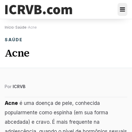
Início
›
Saúde
›
Acne
SAÚDE
Acne
Por
ICRVB
Acne
é uma doença de pele, conhecida
popularmente como espinha (em sua forma
abcedada) e cravo. É mais frequente na
adolescência, quando o nível de hormônios sexuais