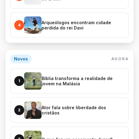
Arqueólogos encontram cidade
4
perdida do rei Davi
Novos
AGORA
Bíblia transforma a realidade de
1
jovem na Malásia
Ator fala sobre liberdade dos
2
cristãos