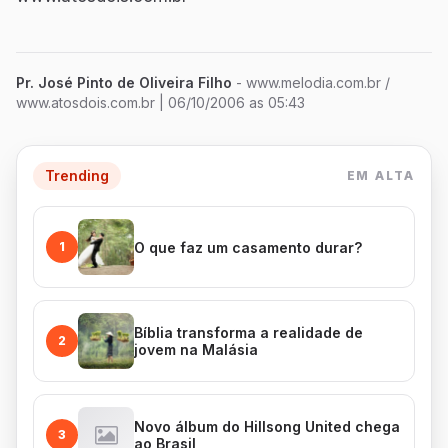
Pr. José Pinto de Oliveira Filho
- www.melodia.com.br /
www.atosdois.com.br
| 06/10/2006 as 05:43
Trending
EM ALTA
O que faz um casamento durar?
1
Bíblia transforma a realidade de
2
jovem na Malásia
Novo álbum do Hillsong United chega
3
ao Brasil