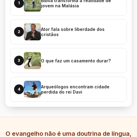
Bíblia transforma a realidade de
1
jovem na Malásia
Ator fala sobre liberdade dos
2
cristãos
O que faz um casamento durar?
3
Arqueólogos encontram cidade
4
perdida do rei Davi
O evangelho não é uma doutrina de língua,