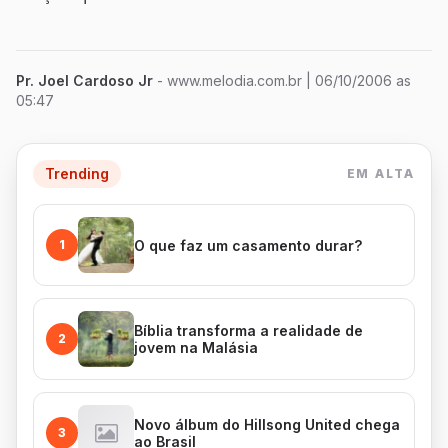
Pr. Joel Cardoso Jr
- www.melodia.com.br
| 06/10/2006 as
05:47
Trending
EM ALTA
O que faz um casamento durar?
1
Bíblia transforma a realidade de
2
jovem na Malásia
Novo álbum do Hillsong United chega
3
ao Brasil