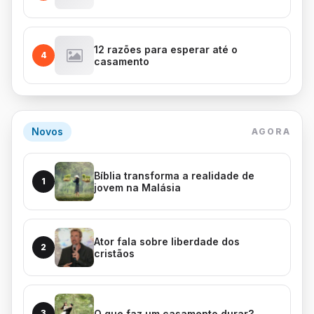
12 razões para esperar até o
4
casamento
Novos
AGORA
Bíblia transforma a realidade de
1
jovem na Malásia
Ator fala sobre liberdade dos
2
cristãos
O que faz um casamento durar?
3