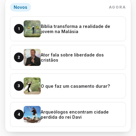
Novos
AGORA
Bíblia transforma a realidade de
1
jovem na Malásia
Ator fala sobre liberdade dos
2
cristãos
O que faz um casamento durar?
3
Arqueólogos encontram cidade
4
perdida do rei Davi