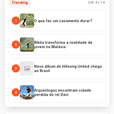
Trending
EM ALTA
O que faz um casamento durar?
1
Bíblia transforma a realidade de
2
jovem na Malásia
Novo álbum do Hillsong United chega
3
ao Brasil
Arqueólogos encontram cidade
4
perdida do rei Davi