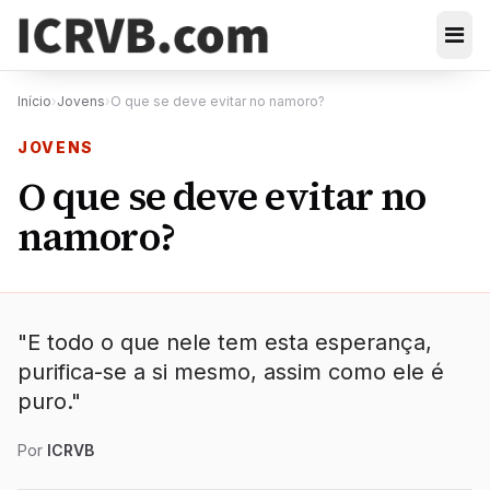
Início
›
Jovens
›
O que se deve evitar no namoro?
JOVENS
O que se deve evitar no
namoro?
"E todo o que nele tem esta esperança,
purifica-se a si mesmo, assim como ele é
puro."
Por
ICRVB