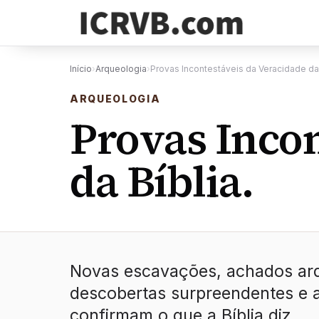
Início
›
Arqueologia
›
Provas Incontestáveis da Veracidade da 
ARQUEOLOGIA
Provas Incon
da Bíblia.
Novas escavações, achados arqu
descobertas surpreendentes e 
confirmam o que a Bíblia diz.