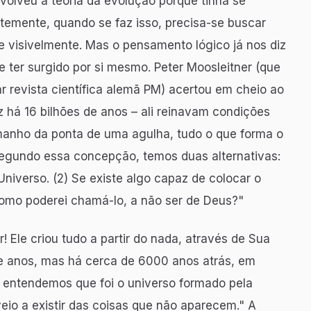
volveu a teoria da evolução porque tinha se
emente, quando se faz isso, precisa-se buscar
e visivelmente. Mas o pensamento lógico já nos diz
 ter surgido por si mesmo. Peter Moosleitner (que
ar revista científica alemã PM) acertou em cheio ao
z há 16 bilhões de anos – ali reinavam condições
anho da ponta de uma agulha, tudo o que forma o
Segundo essa concepção, temos duas alternativas:
Universo. (2) Se existe algo capaz de colocar o
como poderei chamá-lo, a não ser de Deus?"
 Ele criou tudo a partir do nada, através de Sua
de anos, mas há cerca de 6000 anos atrás, em
é, entendemos que foi o universo formado pela
veio a existir das coisas que não aparecem." A