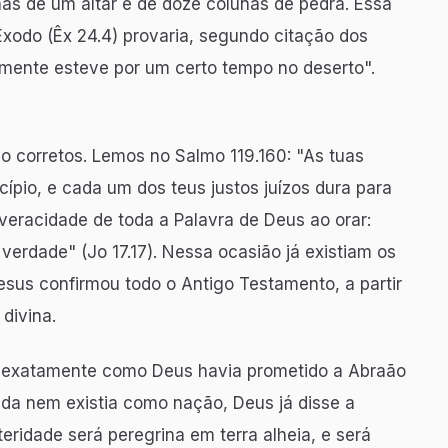
s de um altar e de doze colunas de pedra. Essa
Êxodo (Êx 24.4) provaria, segundo citação dos
almente esteve por um certo tempo no deserto".
ão corretos. Lemos no Salmo 119.160: "As tuas
ípio, e cada um dos teus justos juízos dura para
eracidade de toda a Palavra de Deus ao orar:
 verdade" (Jo 17.17). Nessa ocasião já existiam os
esus confirmou todo o Antigo Testamento, a partir
divina.
o, exatamente como Deus havia prometido a Abraão
inda nem existia como nação, Deus já disse a
eridade será peregrina em terra alheia, e será