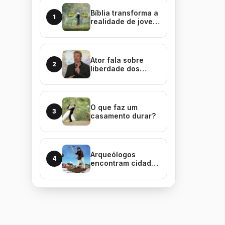
Bíblia transforma a
1
realidade de jovem
na Malásia
Ator fala sobre
2
liberdade dos
cristãos
O que faz um
3
casamento durar?
Arqueólogos
4
encontram cidade
perdida do rei Davi