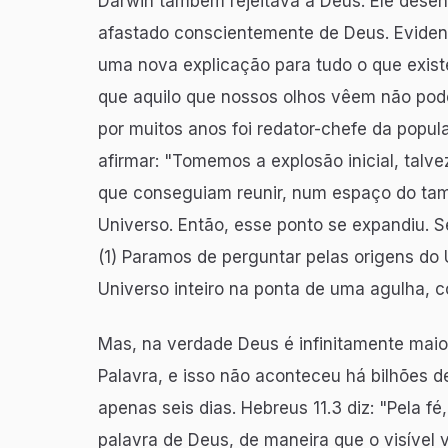
Darwin também rejeitava a Deus. Ele desen
afastado conscientemente de Deus. Evident
uma nova explicação para tudo o que exist
que aquilo que nossos olhos vêem não pode
por muitos anos foi redator-chefe da popul
afirmar: "Tomemos a explosão inicial, talve
que conseguiam reunir, num espaço do tam
Universo. Então, esse ponto se expandiu. 
(1) Paramos de perguntar pelas origens do 
Universo inteiro na ponta de uma agulha, 
Mas, na verdade Deus é infinitamente maior!
Palavra, e isso não aconteceu há bilhões 
apenas seis dias. Hebreus 11.3 diz: "Pela f
palavra de Deus, de maneira que o visível 