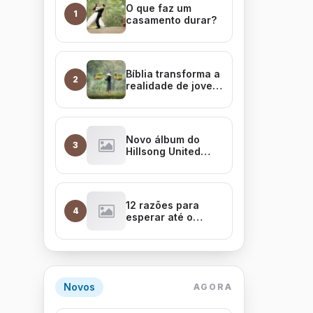
O que faz um
1
casamento durar?
Bíblia transforma a
2
realidade de jovem
na Malásia
Novo álbum do
3
Hillsong United
chega ao Brasil
12 razões para
4
esperar até o
casamento
Novos
AGORA